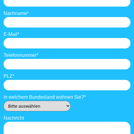
Nachname
*
E-Mail
*
Telefonnummer
*
PLZ
*
In welchem Bundesland wohnen Sie?
*
Nachricht