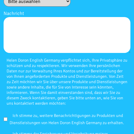
Nachricht
Helen Doron English Germany verpflichtet sich, Ihre Privatsphäre zu
schützen und zu respektieren. Wir verwenden Ihre persönlichen
Daten nur zur Verwaltung Ihres Kontos und zur Bereitstellung der
von Ihnen angeforderten Produkte und Dienstleistungen. Von Zeit
zu Zeit möchten wir Sie über unsere Produkte und Dienstleistungen
sowie andere Inhalte, die für Sie von Interesse sein könnten,
informieren. Wenn Sie damit einverstanden sind, dass wir Sie zu
diesem Zweck kontaktieren, geben Sie bitte unten an, wie Sie von
uns kontaktiert werden möchten:
Ich stimme zu, weitere Benachrichtigungen zu Produkten und
Dienstleistungen von Helen Doron English Germany zu erhalten.
Ich stimme der Speicherung und Verarbeitung meiner