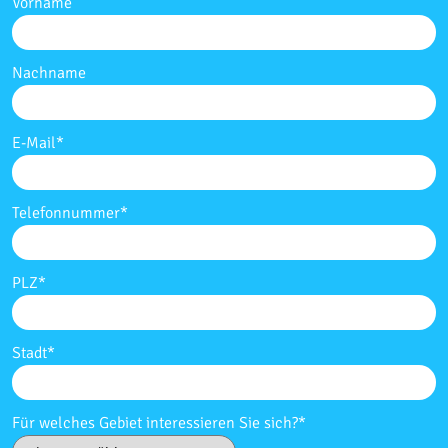
Vorname
Nachname
E-Mail
*
Telefonnummer
*
PLZ
*
Stadt
*
Für welches Gebiet interessieren Sie sich?
*