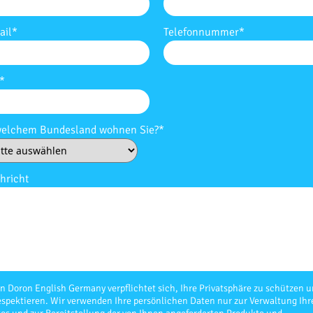
ail
*
Telefonnummer
*
*
welchem Bundesland wohnen Sie?
*
hricht
n Doron English Germany verpflichtet sich, Ihre Privatsphäre zu schützen 
espektieren. Wir verwenden Ihre persönlichen Daten nur zur Verwaltung Ihr