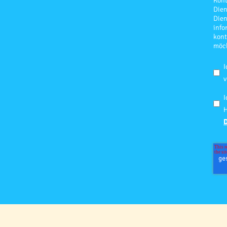
Kont
Dien
Dien
info
kont
möc
I
v
I
H