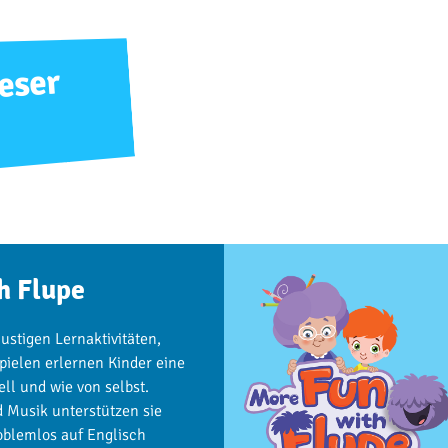
eser
h Flupe
lustigen Lernaktivitäten,
pielen erlernen Kinder eine
ll und wie von selbst.
 Musik unterstützen sie
roblemlos auf Englisch