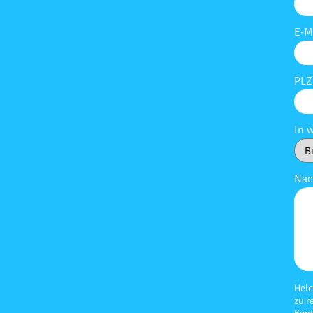
E-M
PLZ
In 
Nac
Hele
zu r