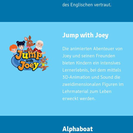
des Englischen vertraut.
Jump with Joey
Die animierten Abenteuer von
Joey und seinen Freunden
bieten Kindern ein intensives
Lernerlebnis, bei dem mittels
3D-Animation und Sound die
zweidimensionalen Figuren im
Lehrmaterial zum Leben
erweckt werden.
Alphaboat