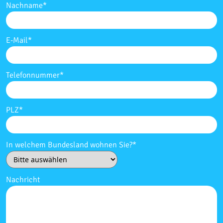
Nachname
*
E-Mail
*
Telefonnummer
*
PLZ
*
In welchem Bundesland wohnen Sie?
*
Nachricht