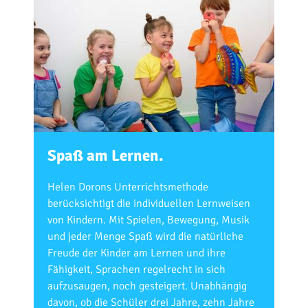
Spaß am Lernen.
Helen Dorons Unterrichtsmethode
berücksichtigt die individuellen Lernweisen
von Kindern. Mit Spielen, Bewegung, Musik
und jeder Menge Spaß wird die natürliche
Freude der Kinder am Lernen und ihre
Fähigkeit, Sprachen regelrecht in sich
aufzusaugen, noch gesteigert. Unabhängig
davon, ob die Schüler drei Jahre, zehn Jahre