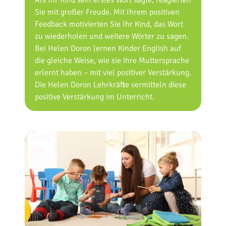
Als Ihr Kind sein erstes Wort sagte, reagierten
Sie mit großer Freude. Mit Ihrem positiven
Feedback motivierten Sie Ihr Kind, das Wort
zu wiederholen und weitere Wörter zu sagen.
Bei Helen Doron lernen Kinder English auf
die gleiche Weise, wie sie ihre Muttersprache
erlernt haben – mit viel positiver Verstärkung.
Die Helen Doron Lehrkräfte vermitteln diese
positive Verstärkung im Unterricht.