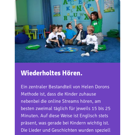
Wiederholtes Hören.
Ein zentraler Bestandteil von Helen Dorons
Methode ist, dass die Kinder zuhause
nebenbei die online Streams hören, am
besten zweimal täglich für jeweils 15 bis 25
Minuten. Auf diese Weise ist Englisch stets
präsent, was gerade bei Kindern wichtig ist.
Die Lieder und Geschichten wurden speziell