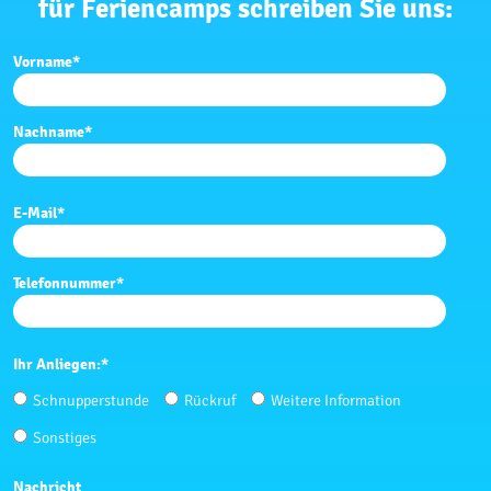
für Feriencamps schreiben Sie uns:
Vorname
*
Nachname
*
E-Mail
*
Telefonnummer
*
Ihr Anliegen:
*
Schnupperstunde
Rückruf
Weitere Information
Sonstiges
Nachricht