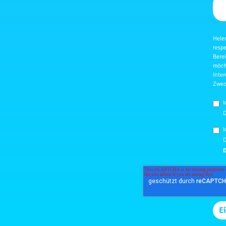
Hele
resp
Berei
möch
Inter
Zwec
I
D
I
D
D