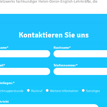
n Netzwerks fachkundiger Helen-Doron-English-Lehrkräfte, die
Kontaktieren Sie uns
name
*
Nachname
*
ail
*
Telefonnummer
*
Anliegen:
*
chnupperstunde
Rückruf
Weitere Information
Sonstiges
hricht