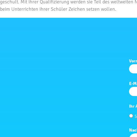
geschult. Mit ihrer Qualifizierung werden sie Teil des weltweite
beim Unterrichten ihrer Schüler Zeichen setzen wollen.
Vor
E-M
Ihr 
S
Nac