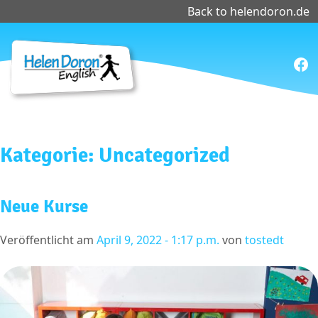
Back to helendoron.de
Fac
Kategorie: Uncategorized
Neue Kurse
Veröffentlicht am
April 9, 2022 - 1:17 p.m.
von
tostedt