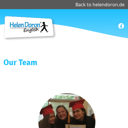
Back to helendoron.de
Fac
Our Team