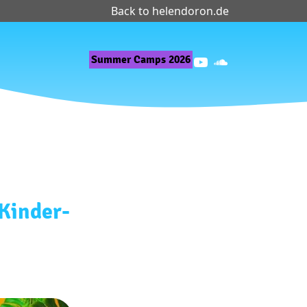
Back to helendoron.de
YouTube
SoundCloud
Summer Camps 2026
 Kinder-