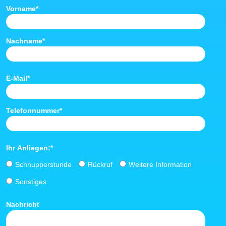
Vorname
*
Nachname
*
E-Mail
*
Telefonnummer
*
Ihr Anliegen:
*
Schnupperstunde
Rückruf
Weitere Information
Sonstiges
Nachricht